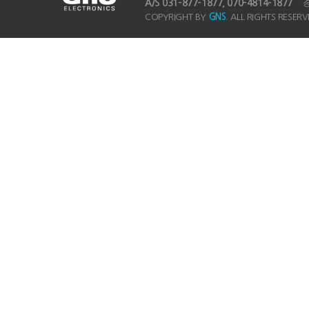
A/S 031-877-1877, 070-4814-1877
경기
COPYRIGHT BY
GNS
. ALL RIGHTS RESERV