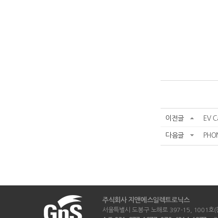
이전글
EV C
다음글
PHON
주식회사 지앤에스일렉트로닉스
서울특별시 도봉구 노해로 397-15, 1001호(창동